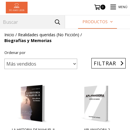
MENÚ
0
PRODUCTOS
Inicio
/
Realidades queridas (No Ficción)
/
Biografías y Memorias
Ordenar por
FILTRAR
LA HISTORIA DE NAHUEL II
APLANADORA 2